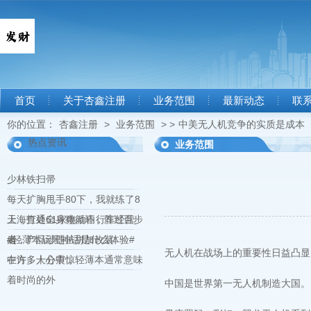
首页
关于杏鑫注册
业务范围
最新动态
联
你的位置：
杏鑫注册
>
业务范围
> >
中美无人机竞争的实质是成本
热点资讯
业务范围
少林铁扫帚
每天扩胸甩手80下，我就练了8
天，打通全身微循环，胜过百步
上海查处61家电动自行车经营
走
者，产品涉违法拼加改装
#轻薄本玩黑神话是什么体验#
无人机在战场上的重要性日益凸显
在许多人心中，轻薄本通常意味
中方：十分震惊
着时尚的外
中国是世界第一无人机制造大国。